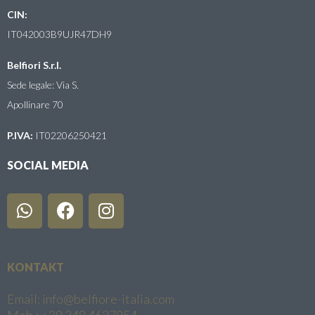
CIN:
IT042003B9UJR47DH9
Belfiori S.r.l.
Sede legale: Via S.
Apollinare 70
P.IVA:
IT02206250421
SOCIAL MEDIA
KONTAKT
Email: info@belfiore-italia.com
Mob.: +39 348 4627954