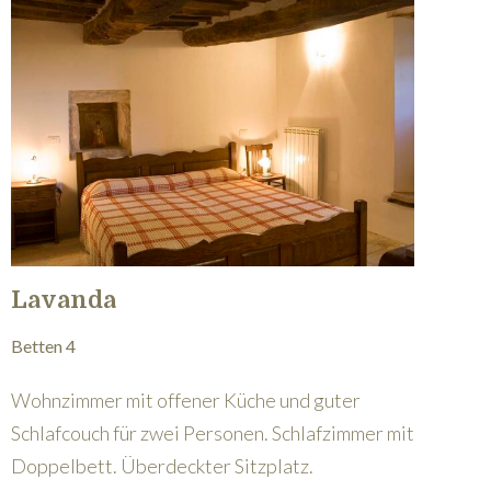
Lavanda
Betten 4
Wohnzimmer mit offener Küche und guter
Schlafcouch für zwei Personen. Schlafzimmer mit
Doppelbett. Überdeckter Sitzplatz.