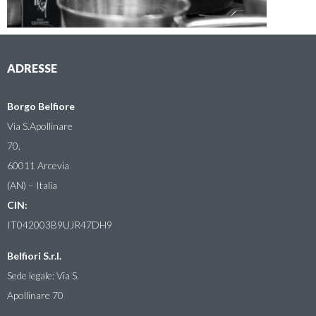
ADRESSE
Borgo Belfiore
Via S.Apollinare
70,
60011 Arcevia
(AN) – Italia
CIN:
IT042003B9UJR47DH9
Belfiori S.r.l.
Sede legale: Via S.
Apollinare 70