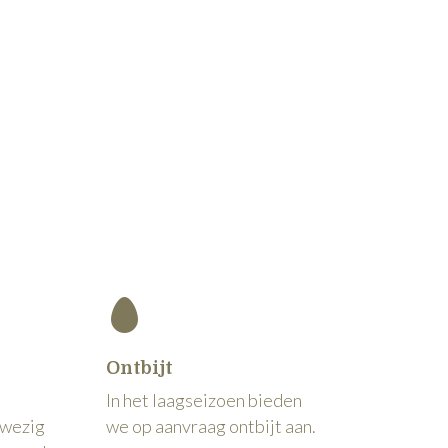
Ontbijt
In het laagseizoen bieden
nwezig
we op aanvraag ontbijt aan.