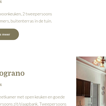
4
woonkeuken, 2 tweepersoons
mers, buitenterras in de tuin.
es meer
ograno
4
etkamer met open keuken en goede
rsoons zit/slaapbank. Tweepersoons