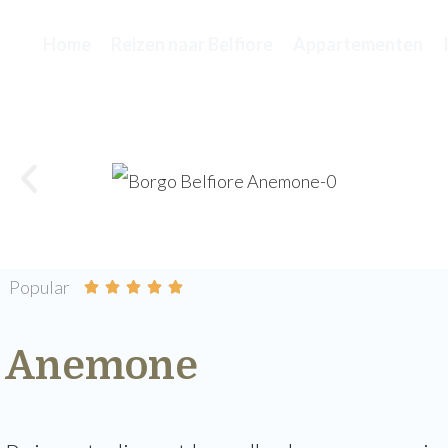
Home
Reizen naar Belfiore
Appartementen
Popular





Anemone